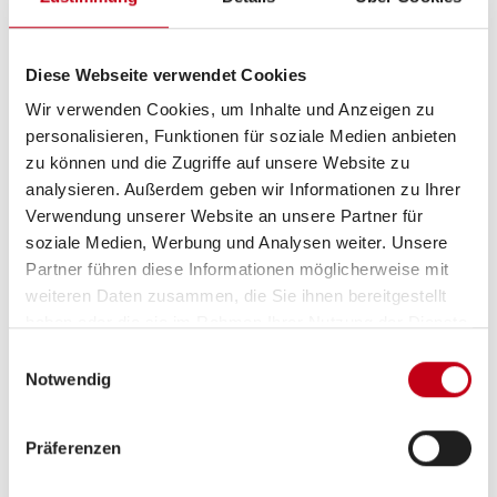
Schlafplätze
6
Diese Webseite verwendet Cookies
Wir verwenden Cookies, um Inhalte und Anzeigen zu
Anzahl der Sitze mit
6
personalisieren, Funktionen für soziale Medien anbieten
zu können und die Zugriffe auf unsere Website zu
Gurt
analysieren. Außerdem geben wir Informationen zu Ihrer
Verwendung unserer Website an unsere Partner für
Sitzgruppe
Seitensitzgruppe
soziale Medien, Werbung und Analysen weiter. Unsere
Partner führen diese Informationen möglicherweise mit
weiteren Daten zusammen, die Sie ihnen bereitgestellt
Infrastruktur
WC
haben oder die sie im Rahmen Ihrer Nutzung der Dienste
gesammelt haben.
Einwilligungsauswahl
Betten
Einzelbett,
Notwendig
Alkovenbett
Präferenzen