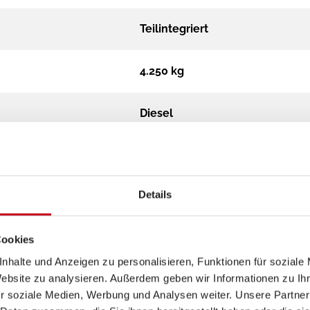
Teilintegriert
4.250 kg
Diesel
Automatik
Details
2,2 l Multijet
Euro 6e
Cookies
nhalte und Anzeigen zu personalisieren, Funktionen für soziale
Website zu analysieren. Außerdem geben wir Informationen zu I
r soziale Medien, Werbung und Analysen weiter. Unsere Partner