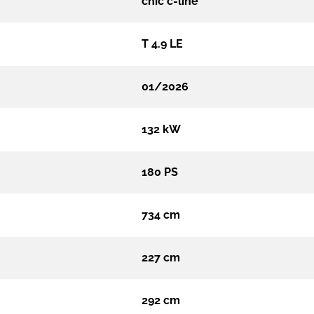
chic c-line
T 4.9 LE
01/2026
132 kW
180 PS
734 cm
227 cm
292 cm