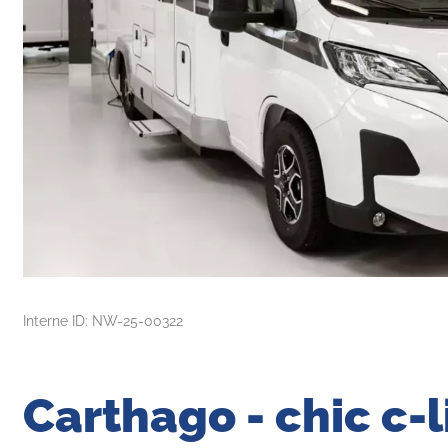
Interne ID: NW-25-00322
Carthago - chic c-li