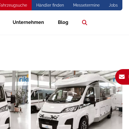
Fahrzeugsuche
Händler finden
Messetermine
Jobs
Unternehmen
Blog
Suche