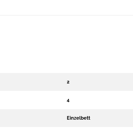
2
4
Einzelbett