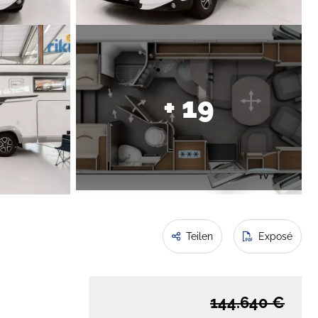
+ 19
Teilen
Exposé
144.640 €