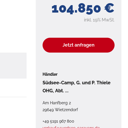
104.850 €
inkl. 19% MwSt.
Jetzt anfragen
Händler
Südsee-Camp, G. und P. Thiele
OHG, Abt. ...
Am Hanfberg 2
29649 Wietzendorf
+49 5191 967 800
verkauf@suedsee-caravans.de