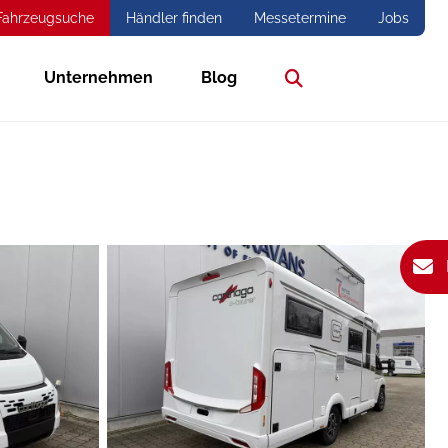
Fahrzeugsuche
Händler finden
Messetermine
Jobs
Unternehmen
Blog
Suche