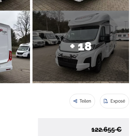
+ 18
Teilen
Exposé
122.655 €