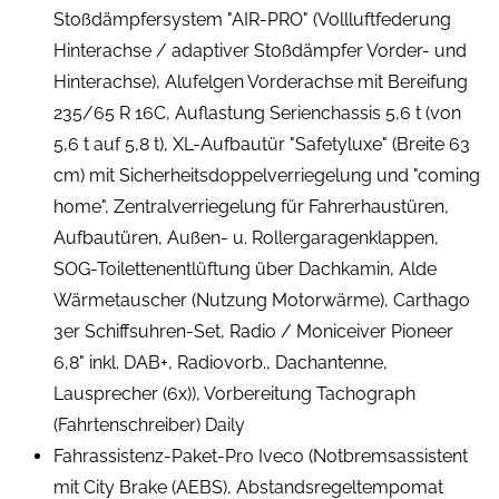
Stoßdämpfersystem "AIR-PRO" (Vollluftfederung
Hinterachse / adaptiver Stoßdämpfer Vorder- und
Hinterachse), Alufelgen Vorderachse mit Bereifung
235/65 R 16C, Auflastung Serienchassis 5,6 t (von
5,6 t auf 5,8 t), XL-Aufbautür "Safetyluxe" (Breite 63
cm) mit Sicherheitsdoppelverriegelung und "coming
home", Zentralverriegelung für Fahrerhaustüren,
Aufbautüren, Außen- u. Rollergaragenklappen,
SOG-Toilettenentlüftung über Dachkamin, Alde
Wärmetauscher (Nutzung Motorwärme), Carthago
3er Schiffsuhren-Set, Radio / Moniceiver Pioneer
6,8" inkl. DAB+, Radiovorb., Dachantenne,
Lausprecher (6x)), Vorbereitung Tachograph
(Fahrtenschreiber) Daily
Fahrassistenz-Paket-Pro Iveco (Notbremsassistent
mit City Brake (AEBS), Abstandsregeltempomat