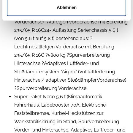
Stoßdämpfersystem "Airpro" (Vollluftfederung
Ablehnen
Hinterachse / adaptiver Stoßdämpfer
Vorderachse)- Alufelgen Vorderachse mit Bereifung
235/65 R 16C24- Auflastung Serienchassis 5,6 t
(von 5,6 t auf 5,8 t) bestehend aus: ?
Leichtmetallfelgen Vorderachse mit Bereifung
235/65 R 16C ?5800 kg ?Spurverbreiterung
Hinterachse ?Adaptives Luftfeder- und
Stoßdämpfersystem "Airpro" (Vollluftfederung
Hinterachse / adaptiver StoßdämpferVorderachse)
?Spurverbreiterung Vorderachse
Super-Paket Iveco 5,6 t (Klimaautomatik
Fahrerhaus, Ladebooster 70A, Elektrische
Feststellbremse, Kurbel-Heckstützen zur
Wankstabilisierung im Stand, Spurverbreiterung
Vorder- und Hinterachse, Adaptives Luftfeder- und