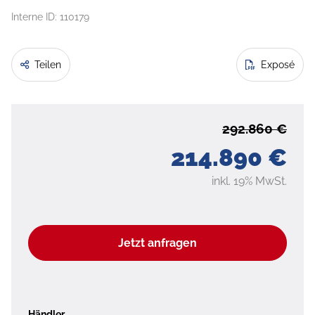
Interne ID: 110179
Teilen
Exposé
292.860 €
214.890 €
inkl. 19% MwSt.
Jetzt anfragen
Händler