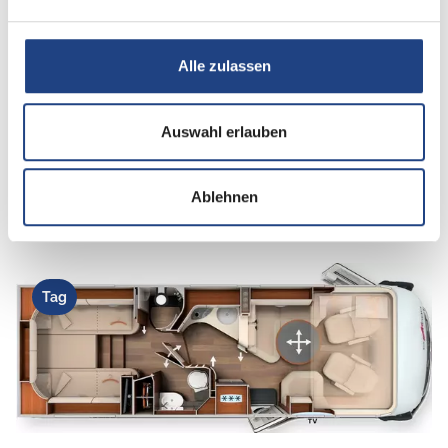
Sitzgruppe
Mittelsitzgruppe, L-
Sitzgruppe
Alle zulassen
Infrastruktur
WC
Auswahl erlauben
Betten
Einzelbett
Ablehnen
Tag