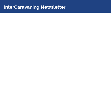
InterCaravaning Newsletter
Der InterCaravaning Newsletter informiert bis zu
zweimal im Monat kostenlos und unverbindlich über
Angebote, neue Produkte, Sonderaktionen und
Hausmessetermine der Partner.
Jetzt abonnieren
InterCaravaning GmbH & Co. KG
Wir sind Europas größte Fachhandelskette!