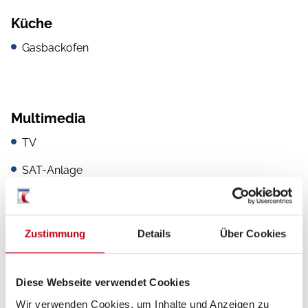
Küche
Gasbackofen
Multimedia
TV
SAT-Anlage
Rückfahrkamera
Navigationssystem
Zustimmung
Details
Über Cookies
DAB Radio
Radio/Tuner
Diese Webseite verwendet Cookies
Wir verwenden Cookies, um Inhalte und Anzeigen zu