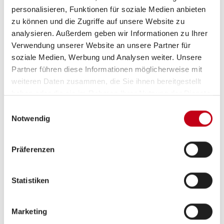
personalisieren, Funktionen für soziale Medien anbieten
zu können und die Zugriffe auf unsere Website zu
analysieren. Außerdem geben wir Informationen zu Ihrer
Verwendung unserer Website an unsere Partner für
soziale Medien, Werbung und Analysen weiter. Unsere
Partner führen diese Informationen möglicherweise mit
weiteren Daten zusammen, die Sie ihnen bereitgestellt
haben oder die sie im Rahmen Ihrer Nutzung der Dienste
Grundrissbeschreibung
gesammelt haben.
Einwilligungsauswahl
Notwendig
Einzelbett
ab 2 Schlafplätze
Präferenzen
Schlafplätze
2
Statistiken
Anzahl der Sitze mit
4
Gurt
Marketing