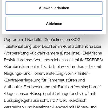
•Reifenluftdruckkontrollsystem •Aktiver
Auswahl erlauben
Abstandsassistent DISTRONIC
-Super Paket Einzelachser bestehend aus:
Ablehnen
•Vorbereitung Sat-Anlage •USB-Steckdose im
Dachstauschrank über Heckbett •Rollergaragen-
Upgrade mit Nadelfilz, Gepäcknetzen •SOG-
Toilettenlüftung über Dachkamin •Kraftstofftank 92 Liter
•Vorbereitung Rückfahrkamera (Einzellinse) •Elektrische
Feststellbremse •Verkehrszeichenassistent (MERCEDES)
•Kombiinstrument mit Farbdisplay •Fahrerhaussitze mit
Neigungs- und Höhenverstellung (vorn / hinten)
•Zentralverriegelung für Fahrerhaustüren und
Aufbautür, Fernbedienung mit Funktion "coming home"
•Regensensor •Busspiegel „Carthago best view" mit
Busspiegelgehäuse schwarz / weiß, elektrisch
verstellbar- und beheizbar •Lenkrad mit Höhen- und