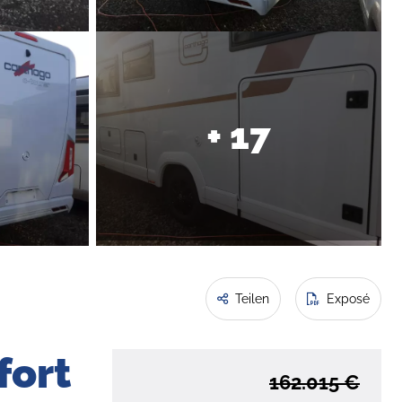
+ 17
Teilen
Exposé
fort
162.015 €