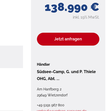
138.990 €
inkl. 19% MwSt.
Jetzt anfragen
Händler
Südsee-Camp, G. und P. Thiele
OHG, Abt. ...
Am Hanfberg 2
29649 Wietzendorf
+49 5191 967 800
verkauf@suedsee-caravans.de