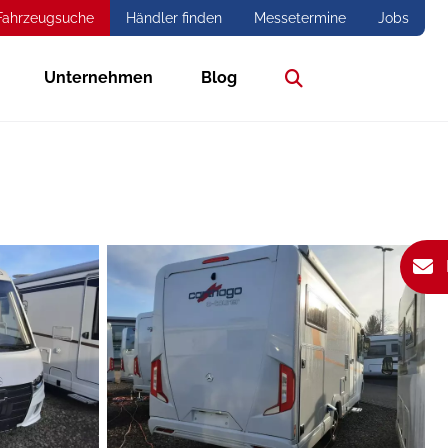
Fahrzeugsuche
Händler finden
Messetermine
Jobs
Unternehmen
Blog
Suche