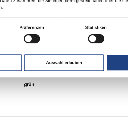
 Daten zusammen, die Sie ihnen bereitgestellt haben oder die s
n.
Diesel
Präferenzen
Statistiken
Automatik
2,0 l 415 CDI
Auswahl erlauben
Frontantrieb
grün