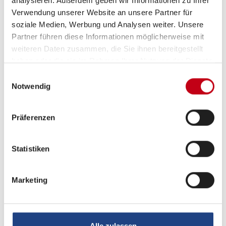
analysieren. Außerdem geben wir Informationen zu Ihrer
Verwendung unserer Website an unsere Partner für
soziale Medien, Werbung und Analysen weiter. Unsere
Partner führen diese Informationen möglicherweise mit
weiteren Daten zusammen, die Sie ihnen bereitgestellt
haben oder die sie im Rahmen Ihrer Nutzung der Dienste
gesammelt haben.
Einwilligungsauswahl
Notwendig
Grundrissbeschreibung
Präferenzen
Einzelbett,
Hubbett
ab 4 Schlafplätze
Statistiken
Schlafplätze
4
Marketing
Anzahl der Sitze mit Gurt
4
Alle zulassen