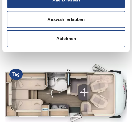
Sitzgruppe
L-Sitzgruppe
Auswahl erlauben
Infrastruktur
WC
Ablehnen
Betten
Einzelbett, Hubbett
Tag