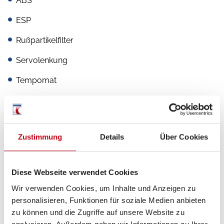
ABS
ESP
Rußpartikelfilter
Servolenkung
Tempomat
Multimedia
Zustimmung
Details
Über Cookies
Radio/Tuner
DAB Radio
Diese Webseite verwendet Cookies
Wir verwenden Cookies, um Inhalte und Anzeigen zu
Navigationssystem
personalisieren, Funktionen für soziale Medien anbieten
Rückfahrkamera
zu können und die Zugriffe auf unsere Website zu