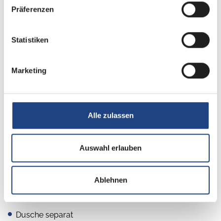
Kühlschrank mit Frostfach
Präferenzen
AES-Kühlschrank
Statistiken
3-Flammkocher
Marketing
Sanitär
Alle zulassen
Frischwassertank
Dusche
Auswahl erlauben
Cassetten-Toilette
Raumbad
Ablehnen
Warmwasserboiler
Dusche separat