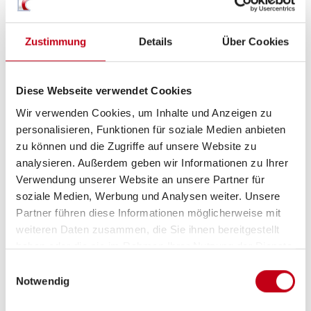
Fahrerhaussitze drehbar
Zustimmung
Details
Über Cookies
Fahrerhaus-Verdunklungssystem
Ambiente-Beleuchtung
Diese Webseite verwendet Cookies
Wir verwenden Cookies, um Inhalte und Anzeigen zu
personalisieren, Funktionen für soziale Medien anbieten
Heizung / Klima
zu können und die Zugriffe auf unsere Website zu
analysieren. Außerdem geben wir Informationen zu Ihrer
Umluftanlage
Verwendung unserer Website an unsere Partner für
soziale Medien, Werbung und Analysen weiter. Unsere
Gasheizung
Partner führen diese Informationen möglicherweise mit
Klimaautomatik
weiteren Daten zusammen, die Sie ihnen bereitgestellt
haben oder die sie im Rahmen Ihrer Nutzung der Dienste
gesammelt haben.
Einwilligungsauswahl
Notwendig
Küche