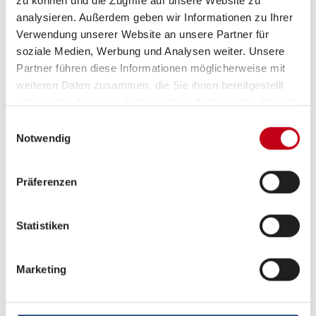
zu können und die Zugriffe auf unsere Website zu
Navigationssystem
analysieren. Außerdem geben wir Informationen zu Ihrer
Verwendung unserer Website an unsere Partner für
DAB Radio
soziale Medien, Werbung und Analysen weiter. Unsere
Rückfahrkamera
Partner führen diese Informationen möglicherweise mit
weiteren Daten zusammen, die Sie ihnen bereitgestellt
haben oder die sie im Rahmen Ihrer Nutzung der Dienste
gesammelt haben.
Einwilligungsauswahl
Elektro
Notwendig
Lichtsensor
Präferenzen
Solaranlage
Statistiken
Marketing