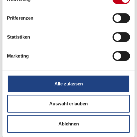
Küche
Präferenzen
Kühlschrank mit Frostfach
3-Flammkocher
Statistiken
Marketing
Sanitär
Warmwasser
Alle zulassen
Frischwassertank
Frischwassertank-Anzeige
Auswahl erlauben
Dusche
Ablehnen
Cassetten-Toilette