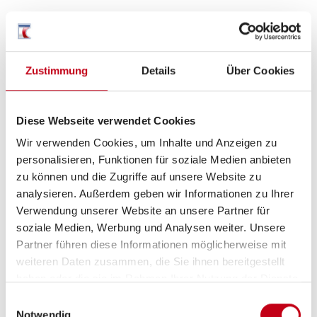
Verdunkelungs- und Fliegenschutzrollos
Zustimmung
Details
Über Cookies
Inneneinrichtung
Insektenschutztür 1/1
Diese Webseite verwendet Cookies
Wir verwenden Cookies, um Inhalte und Anzeigen zu
Fahrerhaussitze drehbar
personalisieren, Funktionen für soziale Medien anbieten
zu können und die Zugriffe auf unsere Website zu
analysieren. Außerdem geben wir Informationen zu Ihrer
Verwendung unserer Website an unsere Partner für
Heizung / Klima
soziale Medien, Werbung und Analysen weiter. Unsere
Umluftanlage
Partner führen diese Informationen möglicherweise mit
weiteren Daten zusammen, die Sie ihnen bereitgestellt
Gasheizung
haben oder die sie im Rahmen Ihrer Nutzung der Dienste
gesammelt haben.
Einwilligungsauswahl
Notwendig