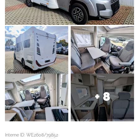
+ 8
Interne ID: WE2608/79852