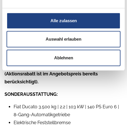
Kauf eines Carado aus dem Modelljahr 2026 –
modellabhängig, nur gültig, solange der Vorrat reicht.
Alle zulassen
Nutzen Sie unsere SONDERZINS-AKTION: ab 0,99%
eff. Jahreszins, Laufzeit 48 Monate, max.
Finanzierungsbetrag 25.000,-
Auswahl erlauben
Gilt nur in Verbindung mit einem gültigen Kaufvertrag
im Aktionszeitraum 02.02.26 - 15.07.26 und Zulassung
Ablehnen
auf den Käufer.
(Aktionsrabatt ist im Angebotspreis bereits
berücksichtigt).
SONDERAUSSTATTUNG:
Fiat Ducato 3.500 kg | 2.2 | 103 kW | 140 PS Euro 6 |
8-Gang-Automatikgetriebe
Elektrische Feststellbremse