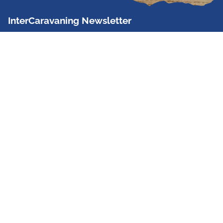
InterCaravaning Newsletter
Der InterCaravaning Newsletter informiert bis zu
zweimal im Monat kostenlos und unverbindlich über
Angebote, neue Produkte, Sonderaktionen und
Hausmessetermine der Partner.
Jetzt abonnieren
InterCaravaning GmbH & Co. KG
Wir sind Europas größte Fachhandelskette!