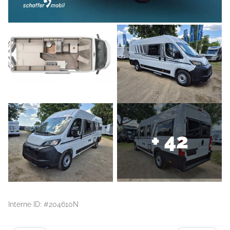
+ 42
Interne ID: #204610N