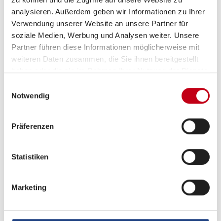
analysieren. Außerdem geben wir Informationen zu Ihrer
Verwendung unserer Website an unsere Partner für
soziale Medien, Werbung und Analysen weiter. Unsere
Aufbau
Partner führen diese Informationen möglicherweise mit
weiteren Daten zusammen, die Sie ihnen bereitgestellt
Heckgarage
haben oder die sie im Rahmen Ihrer Nutzung der Dienste
gesammelt haben.
Einwilligungsauswahl
Notwendig
Heizung / Klima
Präferenzen
Klimaanlage
Standheizung Fahrerhaus
Statistiken
Gasheizung
Marketing