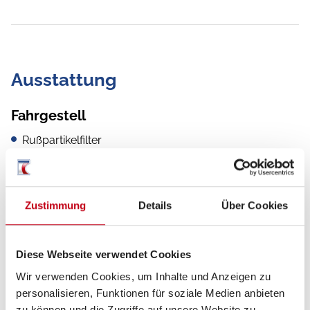
Ausstattung
Fahrgestell
Rußpartikelfilter
ABS
Zentralverriegelung
Zustimmung
Details
Über Cookies
Reifendrucksensoren
Multifunktionslenkrad
Diese Webseite verwendet Cookies
Wir verwenden Cookies, um Inhalte und Anzeigen zu
ESP
personalisieren, Funktionen für soziale Medien anbieten
Servolenkung
zu können und die Zugriffe auf unsere Website zu