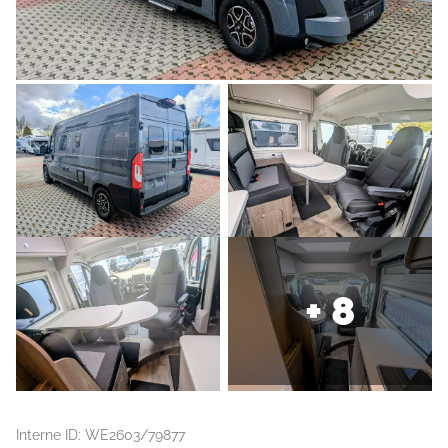
+ 8
Interne ID: WE2603/79877