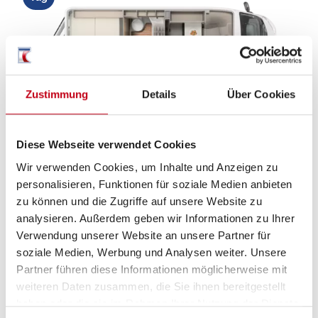
Zustimmung
Details
Über Cookies
Diese Webseite verwendet Cookies
Wir verwenden Cookies, um Inhalte und Anzeigen zu
personalisieren, Funktionen für soziale Medien anbieten
zu können und die Zugriffe auf unsere Website zu
analysieren. Außerdem geben wir Informationen zu Ihrer
Beschreibung
Verwendung unserer Website an unsere Partner für
soziale Medien, Werbung und Analysen weiter. Unsere
Aktion Preis. Leistung. Carado. -> Preisvorteil
Partner führen diese Informationen möglicherweise mit
2.500,-!!!<- JETZT SICHERN!
weiteren Daten zusammen, die Sie ihnen bereitgestellt
Sparen Sie jetzt zusätzlich bis € 3.000,- bei einem
haben oder die sie im Rahmen Ihrer Nutzung der Dienste