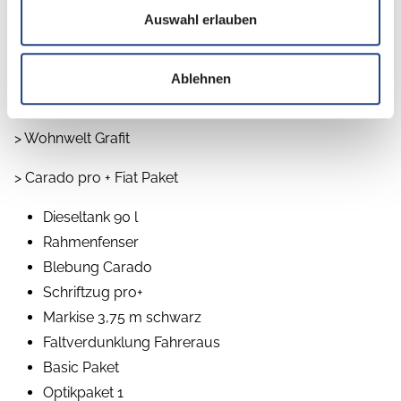
Carado CVE600 pro + Automatik Modell 2026
Auswahl erlauben
Fiat Mjet 2.2 Light 103 kW/140 PS
Ablehnen
Sonderausstattungen ab Werk:
> Wohnwelt Grafit
> Carado pro + Fiat Paket
Dieseltank 90 l
Rahmenfenser
Blebung Carado
Schriftzug pro+
Markise 3,75 m schwarz
Faltverdunklung Fahreraus
Basic Paket
Optikpaket 1