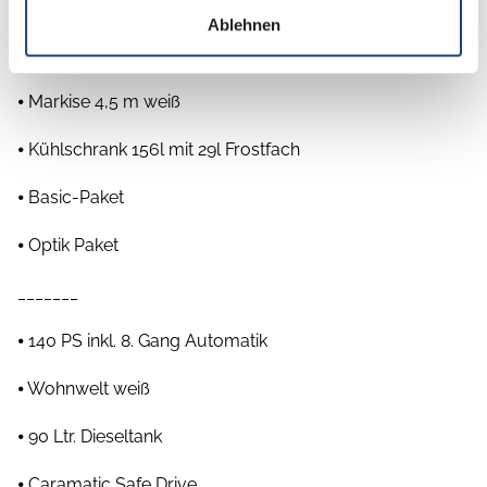
⦁ Beklebung Carado Alternativ
Ablehnen
⦁ Abwassertank isoliert
⦁ Markise 4,5 m weiß
⦁ Kühlschrank 156l mit 29l Frostfach
⦁ Basic-Paket
⦁ Optik Paket
_______
⦁ 140 PS inkl. 8. Gang Automatik
⦁ Wohnwelt weiß
⦁ 90 Ltr. Dieseltank
⦁ Caramatic Safe Drive