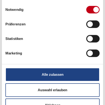
attraktive Vergütung, Weihnachts- &
gesammelt haben.
Einwilligungsauswahl
Urlaubsgeld
Notwendig
Angenehmes Arbeits- und Betriebsklima
Präferenzen
Moderner Arbeitsplatz
Mitarbeitervorteile in Werkstatt und Mietung
Statistiken
von Traumurlauben
sicheren Arbeitsplatz
Marketing
Alle zulassen
Haben wir Ihr Interesse geweckt? Dann freuen wir uns
auf Ihre Online-Bewerbung.
Auswahl erlauben