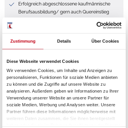
Erfolgreich abgeschlossene kaufmännische
Berufsausbildung/ gern auch Quereinstieg
Immobilienmakler/Versicherung etc. möglich
Verbindliche Arbeitsweise
Zustimmung
Details
Über Cookies
Campingerfahrung wünschenswert
Teamfähigkeit und Engagement
Diese Webseite verwendet Cookies
Positive und offene Ausstrahlung
Wir verwenden Cookies, um Inhalte und Anzeigen zu
Freude an Teamarbeit
personalisieren, Funktionen für soziale Medien anbieten
zu können und die Zugriffe auf unsere Website zu
analysieren. Außerdem geben wir Informationen zu Ihrer
Verwendung unserer Website an unsere Partner für
soziale Medien, Werbung und Analysen weiter. Unsere
Was wir bieten
Partner führen diese Informationen möglicherweise mit
weiteren Daten zusammen, die Sie ihnen bereitgestellt
Abwechslungsreiche Aufgaben
haben oder die sie im Rahmen Ihrer Nutzung der Dienste