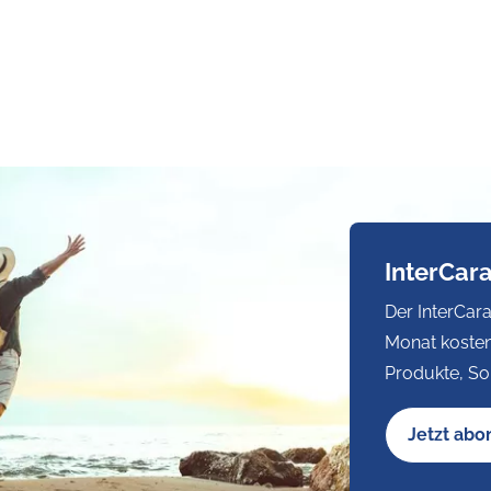
InterCar
Der InterCara
Monat kosten
Produkte, So
Jetzt abo