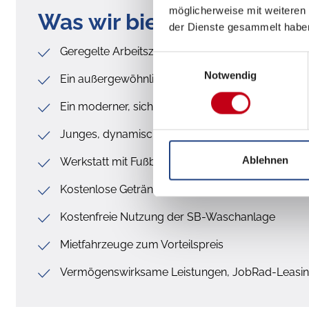
möglicherweise mit weiteren
Was wir bieten
der Dienste gesammelt habe
Geregelte Arbeitszeiten, keine Wochenendarbeit
Einwilligungsauswahl
Notwendig
Ein außergewöhnlich abwechslungsreiches Aufg
Ein moderner, sicherer Arbeitsplatz
Junges, dynamisches Team
Ablehnen
Werkstatt mit Fußbodenheizung
Kostenlose Getränke und Obst
Kostenfreie Nutzung der SB-Waschanlage
Mietfahrzeuge zum Vorteilspreis
Vermögenswirksame Leistungen, JobRad-Leasi