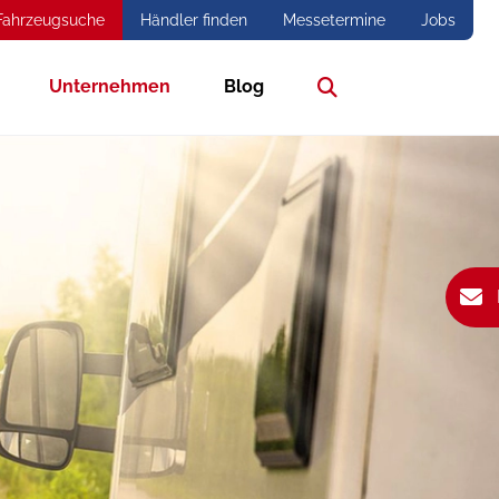
Fahrzeugsuche
Händler finden
Messetermine
Jobs
Unternehmen
Blog
Suche