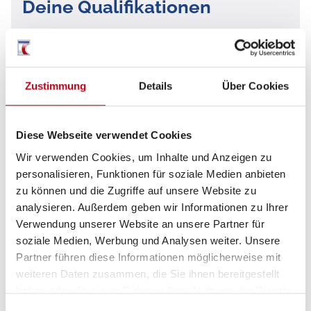
Deine Qualifikationen
Abgeschlossene Ausbildung im technischen
Bereich oder vergleichbare Qualifikation
Erfahrung in der Wartung und Reparatur von
Zustimmung
Details
Über Cookies
Wohnwagen und Wohnmobilen
wünschenswert
Diese Webseite verwendet Cookies
Fähigkeit, technische Probleme zu
Wir verwenden Cookies, um Inhalte und Anzeigen zu
diagnostizieren und Lösungen zu finden
personalisieren, Funktionen für soziale Medien anbieten
zu können und die Zugriffe auf unsere Website zu
Teamfähigkeit und Kommunikationsstärke
analysieren. Außerdem geben wir Informationen zu Ihrer
Flexibilität und Bereitschaft, neue Aufgaben zu
Verwendung unserer Website an unsere Partner für
soziale Medien, Werbung und Analysen weiter. Unsere
übernehmen
Partner führen diese Informationen möglicherweise mit
weiteren Daten zusammen, die Sie ihnen bereitgestellt
haben oder die sie im Rahmen Ihrer Nutzung der Dienste
gesammelt haben.