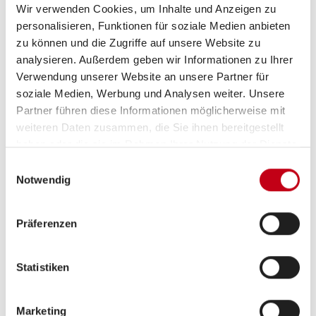
Fähigkeit, komplexe technische Sachverhalte
Wir verwenden Cookies, um Inhalte und Anzeigen zu
verständlich zu erklären und Kunden zu
personalisieren, Funktionen für soziale Medien anbieten
zu können und die Zugriffe auf unsere Website zu
unterstützen
analysieren. Außerdem geben wir Informationen zu Ihrer
Teamgeist, Flexibilität und eine selbständige
Verwendung unserer Website an unsere Partner für
Arbeitsweise
soziale Medien, Werbung und Analysen weiter. Unsere
Partner führen diese Informationen möglicherweise mit
Führerschein der Klasse B
weiteren Daten zusammen, die Sie ihnen bereitgestellt
haben oder die sie im Rahmen Ihrer Nutzung der Dienste
gesammelt haben.
Einwilligungsauswahl
Notwendig
Was wir bieten
Präferenzen
Wir bieten dir ein spannendes Arbeitsumfeld, in dem
du jeden Tag neue Herausforderungen meisterst,
Weiterbildungsmöglichkeiten, um deine Superkräfte
Statistiken
weiter auszubauen, und eine attraktive Vergütung,
die deine Leistungen anerkennt. Wenn du bereit bist,
Marketing