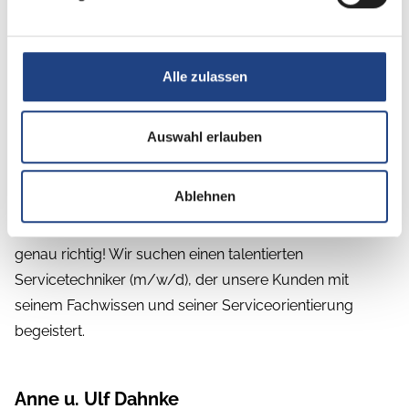
als Servicetechniker in unserer technischen
Superhelden-Truppe einzusteigen und zusammen
mit uns die Welt der Technik zu erobern, freuen wir
Alle zulassen
uns auf deine Bewerbung!
Auswahl erlauben
Ablehnen
Bist du ein Technik-Genie mit einem Herz für
erstklassigen Kundenservice? Dann bist du bei uns
genau richtig! Wir suchen einen talentierten
Servicetechniker (m/w/d), der unsere Kunden mit
seinem Fachwissen und seiner Serviceorientierung
begeistert.
Anne u. Ulf Dahnke