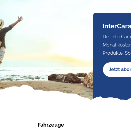
InterCar
Der InterCara
Monat kosten
Produkte, So
Jetzt abo
Fahrzeuge