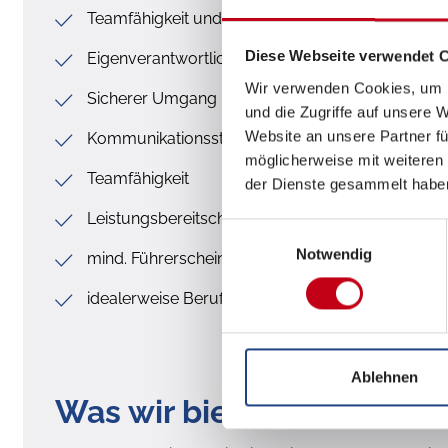
Teamfähigkeit und gute Umgangsformen
Diese Webseite verwendet 
Eigenverantwortlichkeit und Zuverlässigkeit
Wir verwenden Cookies, um I
Sicherer Umgang mit dem MS-Office Paket
und die Zugriffe auf unsere 
Website an unsere Partner fü
Kommunikationsstärke und sehr gute Deutschkenn
möglicherweise mit weiteren
Teamfähigkeit
der Dienste gesammelt habe
Leistungsbereitschaft und Zuverlässigkeit
Einwilligungsauswahl
Notwendig
mind. Führerschein Klasse B
idealerweise Berufserfahrung im Caravaning-Ber
Ablehnen
Was wir bieten