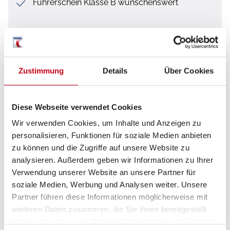
Führerschein Klasse B wünschenswert
Was wir bieten
Zustimmung
Details
Über Cookies
Eine umfassende Einarbeitung
Eine langfristige Anstellung mit regelmäßigen
Diese Webseite verwendet Cookies
Weiterbildungen
Wir verwenden Cookies, um Inhalte und Anzeigen zu
Eine abwechslungsreiche Tätigkeit in einem
personalisieren, Funktionen für soziale Medien anbieten
zu können und die Zugriffe auf unsere Website zu
sympathischen Team
analysieren. Außerdem geben wir Informationen zu Ihrer
Ein familiäres, offenes Arbeitsklima
Verwendung unserer Website an unsere Partner für
soziale Medien, Werbung und Analysen weiter. Unsere
Geregelte Arbeitszeiten
Partner führen diese Informationen möglicherweise mit
weiteren Daten zusammen, die Sie ihnen bereitgestellt
Einen unbefristeten, sicheren Arbeitsplatz in
haben oder die sie im Rahmen Ihrer Nutzung der Dienste
einer wachsenden Branche