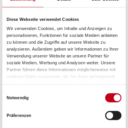
Diese Webseite verwendet Cookies
Was wir bieten
Wir verwenden Cookies, um Inhalte und Anzeigen zu
personalisieren, Funktionen für soziale Medien anbieten
Ein außergewöhnlich abwechslungsreiches
zu können und die Zugriffe auf unsere Website zu
Aufgabengebiet und ein moderner, sicherer
analysieren. Außerdem geben wir Informationen zu Ihrer
Verwendung unserer Website an unsere Partner für
Arbeitsplatz
soziale Medien, Werbung und Analysen weiter. Unsere
Geregelte Arbeitszeiten ohne Wochenendarbeit
Partner führen diese Informationen möglicherweise mit
weiteren Daten zusammen, die Sie ihnen bereitgestellt
Vielfältige Weiterbildungsmöglichkeiten
haben oder die sie im Rahmen Ihrer Nutzung der Dienste
gesammelt haben.
Ein dynamisches Team, welches
Einwilligungsauswahl
Notwendig
Zusammenarbeit großschreibt
Faire Bezahlung
Präferenzen
Geregelte Arbeitszeiten von montags bis