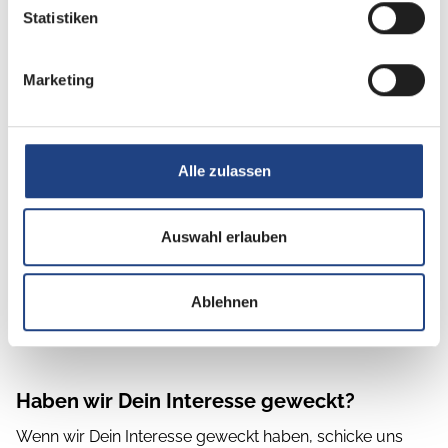
freitags
Statistiken
Kostenlose Getränke und Obst
Marketing
Günstiges Fahrradleasing über JobRad
Vermögenswirksame Leistungen
Kostenfreie Nutzung der SB-Waschanlage
Alle zulassen
Mietfahrzeuge zum Vorteilspreis
Auswahl erlauben
13. Gehalt in Verbindung mit einer Team-
Provision, bei Zielerreichung
Ablehnen
Haben wir Dein Interesse geweckt?
Wenn wir Dein Interesse geweckt haben, schicke uns