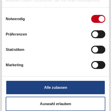
weiteren Daten zusammen, die Sie ihnen bereitgestellt
Was wir bieten
haben oder die sie im Rahmen Ihrer Nutzung der Dienste
gesammelt haben.
Einwilligungsauswahl
Attraktive Konditionen für den eigenen Urlaub
Notwendig
im Mitarbeiter-Wohnmobil
Hausinterne Werkstattnutzung
Präferenzen
Kontinuierliche Weiterbildungsmaßnahmen und
Statistiken
individuelle Weiterentwicklung
Betriebliche Altersvorsorge
Marketing
Regelmäßige Mitarbeiterveranstaltungen und
überbetriebliche Mitarbeitertreffen
Einkaufsvorteile bei unseren Partnern &
Alle zulassen
C
orporate Benefits
Gesundheitsprämie
Auswahl erlauben