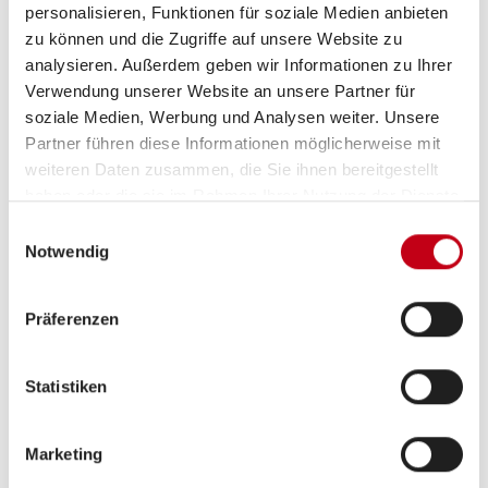
personalisieren, Funktionen für soziale Medien anbieten
Sicherer Umgang mit dem MS-Office Paket
zu können und die Zugriffe auf unsere Website zu
analysieren. Außerdem geben wir Informationen zu Ihrer
Kommunikationsstärke und sehr gute
Verwendung unserer Website an unsere Partner für
Deutschkenntnisse in Wort und Schrift
soziale Medien, Werbung und Analysen weiter. Unsere
Partner führen diese Informationen möglicherweise mit
Teamfähigkeit
weiteren Daten zusammen, die Sie ihnen bereitgestellt
Leistungsbereitschaft und Zuverlässigkeit
haben oder die sie im Rahmen Ihrer Nutzung der Dienste
gesammelt haben.
Einwilligungsauswahl
mind. Führerschein Klasse B
Notwendig
idealerweise Berufserfahrung im Caravaning-
Bereich - gerne aber auch Einsteiger
Präferenzen
Statistiken
Was wir bieten
Marketing
fester Arbeitsplatz in einem interessanten