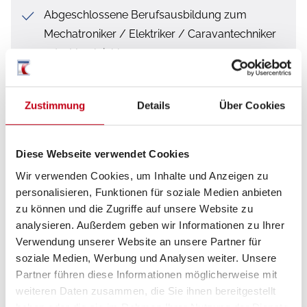
Abgeschlossene Berufsausbildung zum
Mechatroniker / Elektriker / Caravantechniker
oder Vergleichbares
Mehrjährige Berufserfahrung, idealerweise mit
Reparaturen und Nachrüstungen an
Zustimmung
Details
Über Cookies
Freizeitfahrzeugen
EDV-Kenntnisse und Umgang mit Test- und
Diese Webseite verwendet Cookies
Prüfgeräten
Wir verwenden Cookies, um Inhalte und Anzeigen zu
personalisieren, Funktionen für soziale Medien anbieten
Hohe Motivation und Leistungsbereitschaft
zu können und die Zugriffe auf unsere Website zu
Selbstständige Arbeitsweise, Belastbarkeit,
analysieren. Außerdem geben wir Informationen zu Ihrer
ausgesprochene Stressresistenz, Flexibilität
Verwendung unserer Website an unsere Partner für
soziale Medien, Werbung und Analysen weiter. Unsere
Teamfähigkeit, Zuverlässigkeit und Spaß an der
Partner führen diese Informationen möglicherweise mit
Arbeit
weiteren Daten zusammen, die Sie ihnen bereitgestellt