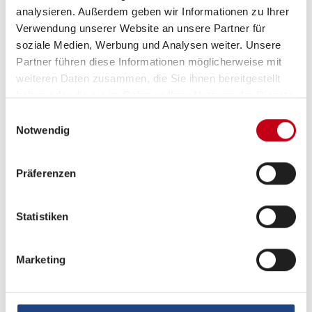
Einen sicheren Arbeitsplatz in einem
analysieren. Außerdem geben wir Informationen zu Ihrer
wachsenden Unternehmen
Verwendung unserer Website an unsere Partner für
soziale Medien, Werbung und Analysen weiter. Unsere
Abwechslungsreiche Aufgaben mit viel
Partner führen diese Informationen möglicherweise mit
Eigenverantwortung
weiteren Daten zusammen, die Sie ihnen bereitgestellt
haben oder die sie im Rahmen Ihrer Nutzung der Dienste
Moderne Werkstattausstattung und
gesammelt haben.
Einwilligungsauswahl
hochwertige Materialien
Notwendig
Kollegiales Arbeitsumfeld mit flachen
Hierarchien
Präferenzen
Leistungsgerechte Vergütung und
Weiterbildungsmöglichkeiten
Statistiken
Mitarbeiterrabatte und weitere Benefits
Marketing
Betriebliche Altersvorsorge
Kostenloser Parkplatz