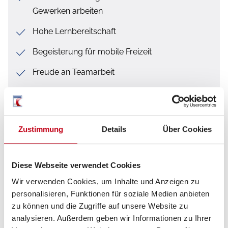
Gewerken arbeiten
Hohe Lernbereitschaft
Begeisterung für mobile Freizeit
Freude an Teamarbeit
Führerschein Klasse B notwendig, Klasse C
wünschenswert
Zustimmung
Details
Über Cookies
Was wir bieten
Diese Webseite verwendet Cookies
Wir verwenden Cookies, um Inhalte und Anzeigen zu
Eine umfassende Einarbeitung in verschiedene
personalisieren, Funktionen für soziale Medien anbieten
Gewerke
zu können und die Zugriffe auf unsere Website zu
Eine langfristige Anstellung mit regelmäßigen
analysieren. Außerdem geben wir Informationen zu Ihrer