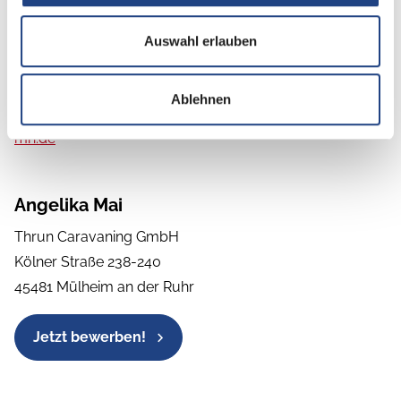
suchen und Spaß an der Freizeitbranche haben, dann
senden Sie uns Ihre aussagekräftigen und vollständigen
Auswahl erlauben
Bewerbungsunterlagen unter Angabe des
nächstmöglichen Eintrittstermins und Ihren
Ablehnen
Gehaltsvorstellungen per E-Mail an:
personal@thrun-
mh.de
Angelika Mai
Thrun Caravaning GmbH
Kölner Straße 238-240
45481 Mülheim an der Ruhr
Jetzt bewerben!