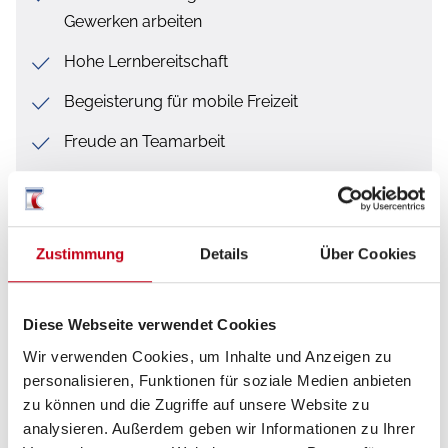
Gewerken arbeiten
Hohe Lernbereitschaft
Begeisterung für mobile Freizeit
Freude an Teamarbeit
Führerschein Klasse B notwendig, Klasse C
wünschenswert
Zustimmung
Details
Über Cookies
Was wir bieten
Diese Webseite verwendet Cookies
Wir verwenden Cookies, um Inhalte und Anzeigen zu
Eine umfassende Einarbeitung in verschiedene
personalisieren, Funktionen für soziale Medien anbieten
Gewerke
zu können und die Zugriffe auf unsere Website zu
Eine langfristige Anstellung mit regelmäßigen
analysieren. Außerdem geben wir Informationen zu Ihrer