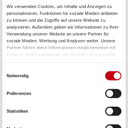
Geschick
Wir verwenden Cookies, um Inhalte und Anzeigen zu
selbstständige, sorgfältige und saubere
personalisieren, Funktionen für soziale Medien anbieten
zu können und die Zugriffe auf unsere Website zu
Arbeitsweise sowie Teamfähigkeit
analysieren. Außerdem geben wir Informationen zu Ihrer
Führerschein Klasse B (idealerweise auch C1)
Verwendung unserer Website an unsere Partner für
soziale Medien, Werbung und Analysen weiter. Unsere
Partner führen diese Informationen möglicherweise mit
weiteren Daten zusammen, die Sie ihnen bereitgestellt
haben oder die sie im Rahmen Ihrer Nutzung der Dienste
Was wir bieten
gesammelt haben.
Einwilligungsauswahl
einen sicheren Arbeitsplatz in einem etablierten
Notwendig
Familienunternehmen mit Zukunft
Präferenzen
moderne Werkstattausstattung und Arbeiten
auf dem neuesten Stand der Technik
Statistiken
regelmäßige Schulungen und Weiterbildungen
im Bereich der Caravan-Technik