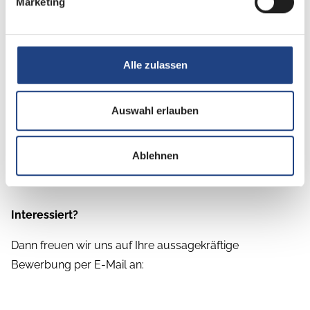
Marketing
flache Hierarchien, kurze Entscheidungswege
und ein motiviertes Team
eine faire Vergütung und geregelte
Alle zulassen
Arbeitszeiten
Mitarbeiterrabatte auf unser Sortiment, Team-
Auswahl erlauben
Events und weitere Benefits
Ablehnen
Interessiert?
Dann freuen wir uns auf Ihre aussagekräftige
Bewerbung per E-Mail an: