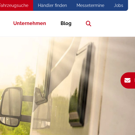
Fahrzeugsuche
Händler finden
Messetermine
Jobs
Unternehmen
Blog
Suche