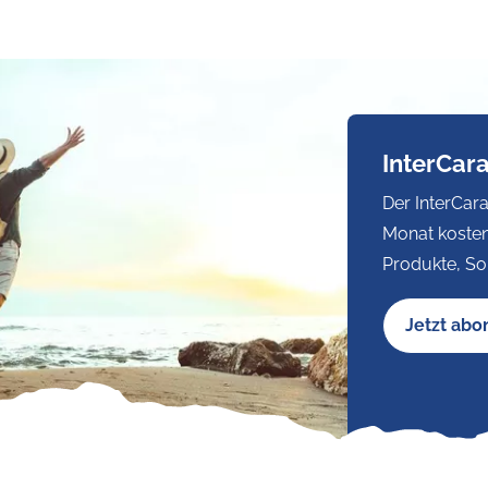
InterCar
Der InterCara
Monat kosten
Produkte, So
Jetzt abo