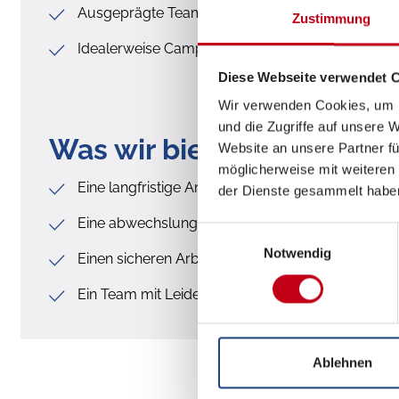
Ausgeprägte Teamfähigkeit
Zustimmung
Idealerweise Campingerfahrungen oder Affinit
Diese Webseite verwendet 
Wir verwenden Cookies, um I
und die Zugriffe auf unsere 
Was wir bieten
Website an unsere Partner fü
möglicherweise mit weiteren
Eine langfristige Anstellung mit regelmäßigen We
der Dienste gesammelt habe
Eine abwechslungsreiche Tätigkeit
Einwilligungsauswahl
Notwendig
Einen sicheren Arbeitsplatz in einer wachsenden
Ein Team mit Leidenschaft und Erfahrung
Ablehnen