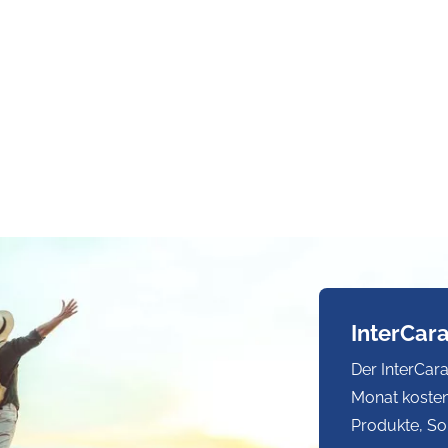
InterCar
Der InterCara
Monat kosten
Produkte, So