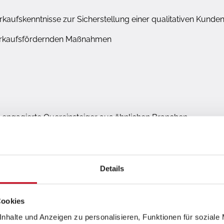
kaufskenntnisse zur Sicherstellung einer qualitativen Kund
 verkaufsfördernden Maßnahmen
 engagierte Quereinsteiger aus ähnlichen Branchen
 (bspw. Automobil-kaufmann/-frau, Einzelhandelskaufmann/
Details
erlich
ort und Schrift)
Cookies
nhalte und Anzeigen zu personalisieren, Funktionen für soziale