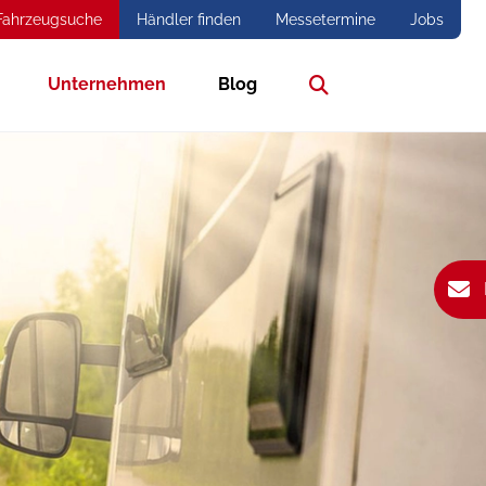
Fahrzeugsuche
Händler finden
Messetermine
Jobs
Unternehmen
Blog
Suche