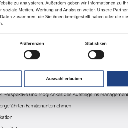
Website zu analysieren. Außerdem geben wir Informationen zu I
r soziale Medien, Werbung und Analysen weiter. Unsere Partner
ng
 Daten zusammen, die Sie ihnen bereitgestellt haben oder die s
n.
ten, Eigeninitiative und -verantwortung
verlässigkeit
Präferenzen
Statistiken
n
Auswahl erlauben
iger Perspektive und Möglichkeit des Aufstiegs ins Manageme
abergeführten Familienunternehmen
kation