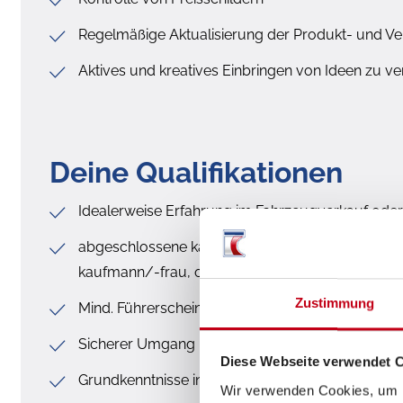
Regelmäßige Aktualisierung der Produkt- und Ver
Aktives und kreatives Einbringen von Ideen zu
Deine Qualifikationen
Idealerweise Erfahrung im Fahrzeugverkauf oder
abgeschlossene kaufmännische Berufsausbildung
kaufmann/-frau, o.ä.) ist zwingend erforderlich
Zustimmung
Mind. Führerschein der Klasse B zwingend erford
Sicherer Umgang mit der deutschen Sprache (in W
Diese Webseite verwendet 
Grundkenntnisse in Englisch
Wir verwenden Cookies, um I