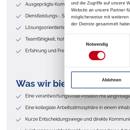
und die Zugriffe auf unsere 
Ausgeprägte Kommunikationsstärke
Website an unsere Partner fü
Dienstleistungs-, Service- und Kundenorientieru
möglicherweise mit weiteren
der Dienste gesammelt habe
Lösungsorientiertes Handeln, strukturiertes Arbei
Einwilligungsauswahl
Teamfähigkeit, hohe Leistungsbereitschaft und Zu
Notwendig
Erfahrung und Freude am Umgang mit Mensche
Ablehnen
Was wir bieten
Eine verantwortungsvolle Position mit langfrist
Eine kollegiale Arbeitsatmosphäre in einem inh
Kurze Entscheidungswege und direkte Kommuni