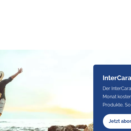
InterCar
Der InterCara
Monat kosten
Produkte, So
Jetzt abo