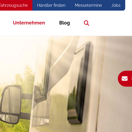
Fahrzeugsuche
Händler finden
Messetermine
Jobs
Unternehmen
Blog
Suche