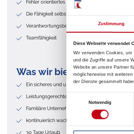
Fehler orientiertes Arbeiten
Die Fähigkeit selbstständig, strukturiert und gewi
Zustimmung
Verantwortungsbewusstsein
Teamfähigkeit
Diese Webseite verwendet 
Wir verwenden Cookies, um I
und die Zugriffe auf unsere 
Website an unsere Partner fü
Was wir bieten
möglicherweise mit weiteren
der Dienste gesammelt habe
Ein sicheres und unbefristetes Arbeitsverhältnis
Einwilligungsauswahl
Leistungsgerechte Entlohnung
Notwendig
Familiäre Unternehmensstruktur
kontinuierlich wachsendes Unternehmen
30 Tage Urlaub