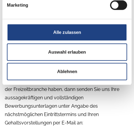
Branche
Marketing
Ein Team mit Leidenschaft und Erfahrung
Alle zulassen
Wir freuen uns auf Ihre
Auswahl erlauben
Bewerbung!
Ablehnen
Haben wir Ihr Interesse geweckt? Wenn Sie einen
abwechslungsreichen Arbeitsplatz suchen und Spaß an
der Freizeitbranche haben, dann senden Sie uns Ihre
aussagekräftigen und vollständigen
Bewerbungsunterlagen unter Angabe des
nächstmöglichen Eintrittstermins und Ihren
Gehaltsvorstellungen per E-Mail an: