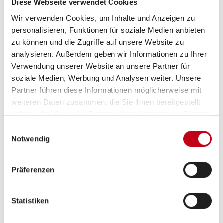
Diese Webseite verwendet Cookies
Führerschein Klasse B
Wir verwenden Cookies, um Inhalte und Anzeigen zu
Auch Quereinsteiger sind bei uns natürlich herzlich
personalisieren, Funktionen für soziale Medien anbieten
Willkommen.
zu können und die Zugriffe auf unsere Website zu
analysieren. Außerdem geben wir Informationen zu Ihrer
Insbesondere die Position als Caravan Techniker/-in
Verwendung unserer Website an unsere Partner für
ist für Quereinsteiger mit einer handwerklichen
soziale Medien, Werbung und Analysen weiter. Unsere
Ausbildung bestens geeignet.
Partner führen diese Informationen möglicherweise mit
weiteren Daten zusammen, die Sie ihnen bereitgestellt
haben oder die sie im Rahmen Ihrer Nutzung der Dienste
gesammelt haben.
Einwilligungsauswahl
Was wir bieten
Notwendig
Eine langfristige Anstellung mit regelmäßigen
Präferenzen
Weiterbildungen
Eine abwechslungsreiche Tätigkeit
Statistiken
Einen sicheren Arbeitsplatz in einer wachsenden