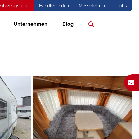
Fahrzeugsuche
Händler finden
Messetermine
Jobs
Unternehmen
Blog
Suche