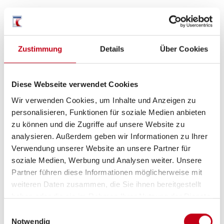
Zustimmung
Details
Über Cookies
Beschreibung
Diese Webseite verwendet Cookies
Der CaraOne.
Wir verwenden Cookies, um Inhalte und Anzeigen zu
Ein echter Alleskönner für Paare, Einzelcamper &
personalisieren, Funktionen für soziale Medien anbieten
zu können und die Zugriffe auf unsere Website zu
Familien.
analysieren. Außerdem geben wir Informationen zu Ihrer
Was zeichnet ihn aus?! Flexible Grundrisse,
Verwendung unserer Website an unsere Partner für
soziale Medien, Werbung und Analysen weiter. Unsere
gemütliches Ambiente mit hochwertigen Details und
Partner führen diese Informationen möglicherweise mit
maximalen Platz & Stauraum! Vielleicht passt dieser
weiteren Daten zusammen, die Sie ihnen bereitgestellt
ja zu Ihnen.
haben oder die sie im Rahmen Ihrer Nutzung der Dienste
gesammelt haben.
UPE: 27.132€, sparen Sie jetzt 1.620€
Einwilligungsauswahl
Notwendig