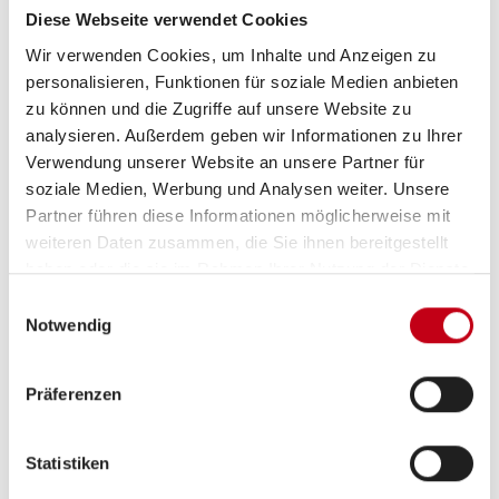
Diese Webseite verwendet Cookies
Wir verwenden Cookies, um Inhalte und Anzeigen zu
personalisieren, Funktionen für soziale Medien anbieten
zu können und die Zugriffe auf unsere Website zu
analysieren. Außerdem geben wir Informationen zu Ihrer
Grundrissbeschreibung
Verwendung unserer Website an unsere Partner für
soziale Medien, Werbung und Analysen weiter. Unsere
Partner führen diese Informationen möglicherweise mit
Doppel-/franz. Bett,
Etagenbett
ab 6 Schlafplätze
weiteren Daten zusammen, die Sie ihnen bereitgestellt
haben oder die sie im Rahmen Ihrer Nutzung der Dienste
gesammelt haben.
Einwilligungsauswahl
Schlafplätze
6
Notwendig
Sitzgruppe
Seitensitzgruppe
Präferenzen
Infrastruktur
WC
Statistiken