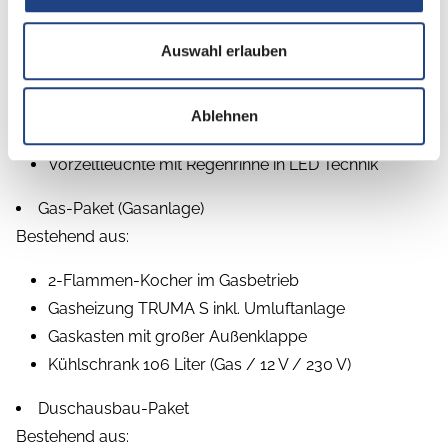
Frischwassertank 45 Liter, Festeinbau
Auswahl erlauben
Hydraulische Radstoßdämpfer
Kombi-Rollos an den Fenstern, inkl. Verdunklung
und Insektenschutz
Ablehnen
Stabilisator-Sicherheits-Kupplung
Vorzeltleuchte mit Regenrinne in LED Technik
Gas-Paket (Gasanlage)
Bestehend aus:
2-Flammen-Kocher im Gasbetrieb
Gasheizung TRUMA S inkl. Umluftanlage
Gaskasten mit großer Außenklappe
Kühlschrank 106 Liter (Gas / 12 V / 230 V)
Duschausbau-Paket
Bestehend aus: