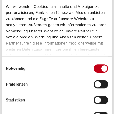
Grundrissbeschreibung
Wir verwenden Cookies, um Inhalte und Anzeigen zu
personalisieren, Funktionen für soziale Medien anbieten
Einzelbett
ab 4 Schlafplätze
zu können und die Zugriffe auf unsere Website zu
analysieren. Außerdem geben wir Informationen zu Ihrer
Verwendung unserer Website an unsere Partner für
Schlafplätze
4
soziale Medien, Werbung und Analysen weiter. Unsere
Partner führen diese Informationen möglicherweise mit
weiteren Daten zusammen, die Sie ihnen bereitgestellt
Sitzgruppe
Rundsitzgruppe
haben oder die sie im Rahmen Ihrer Nutzung der Dienste
gesammelt haben.
Einwilligungsauswahl
Infrastruktur
WC
Notwendig
Betten
Einzelbett
Präferenzen
Statistiken
Tag