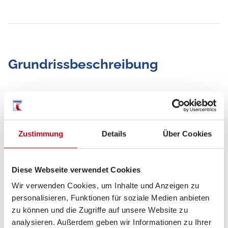
Grundrissbeschreibung
Doppel-/franz. Bett
ab 3 Schlafplätze
Zustimmung
Details
Über Cookies
Schlafplätze
3
Sitzgruppe
Face-to-Face Sitzgruppe
Diese Webseite verwendet Cookies
Wir verwenden Cookies, um Inhalte und Anzeigen zu
Infrastruktur
WC
personalisieren, Funktionen für soziale Medien anbieten
zu können und die Zugriffe auf unsere Website zu
analysieren. Außerdem geben wir Informationen zu Ihrer
Betten
Doppel-/franz. Bett