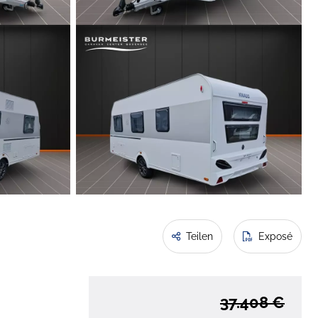
Teilen
Exposé
37.408 €