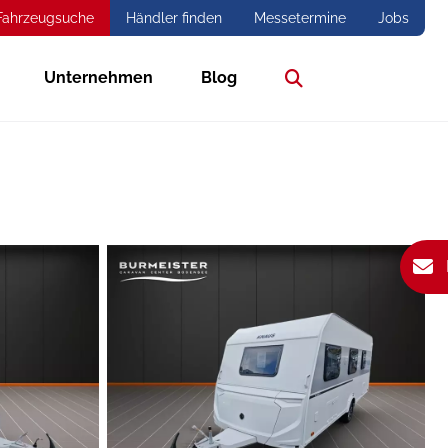
Fahrzeugsuche
Händler finden
Messetermine
Jobs
Unternehmen
Blog
Suche