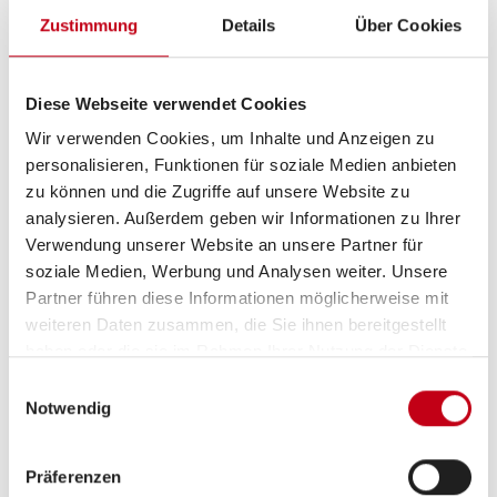
Zustimmung
Details
Über Cookies
Diese Webseite verwendet Cookies
Grundrissbeschreibung
Wir verwenden Cookies, um Inhalte und Anzeigen zu
personalisieren, Funktionen für soziale Medien anbieten
Doppel-/franz. Bett
ab 3 Schlafplätze
zu können und die Zugriffe auf unsere Website zu
analysieren. Außerdem geben wir Informationen zu Ihrer
Verwendung unserer Website an unsere Partner für
Schlafplätze
3
soziale Medien, Werbung und Analysen weiter. Unsere
Partner führen diese Informationen möglicherweise mit
weiteren Daten zusammen, die Sie ihnen bereitgestellt
Sitzgruppe
Face-to-Face Sitzgruppe
haben oder die sie im Rahmen Ihrer Nutzung der Dienste
gesammelt haben.
Einwilligungsauswahl
Infrastruktur
WC
Notwendig
Betten
Doppel-/franz. Bett
Präferenzen