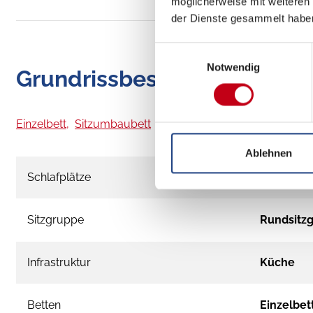
möglicherweise mit weiteren
der Dienste gesammelt habe
Einwilligungsauswahl
Notwendig
Grundrissbeschreibung
Einzelbett,
Sitzumbaubett
ab 4 Schlafplätze
Ablehnen
Schlafplätze
4
Sitzgruppe
Rundsitz
Infrastruktur
Küche
Betten
Einzelbet