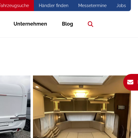
Fahrzeugsuche
Händler finden
Messetermine
Jobs
Unternehmen
Blog
Suche