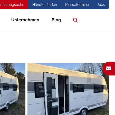
Fahrzeugsuche
Händler finden
Messetermine
Jobs
Unternehmen
Blog
Suche