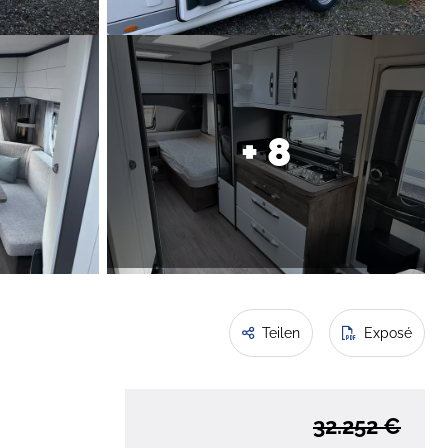
+ 8
Teilen
Exposé
32.252 €