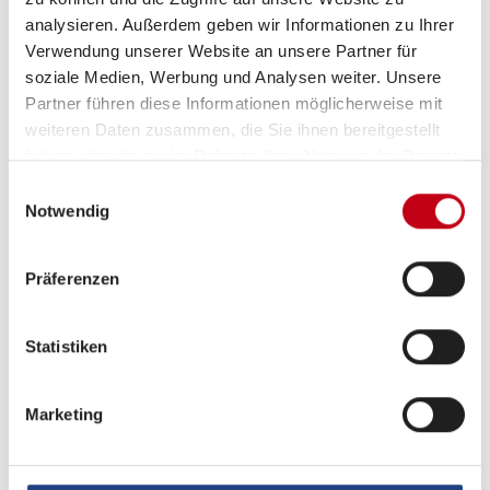
analysieren. Außerdem geben wir Informationen zu Ihrer
Verwendung unserer Website an unsere Partner für
soziale Medien, Werbung und Analysen weiter. Unsere
Partner führen diese Informationen möglicherweise mit
weiteren Daten zusammen, die Sie ihnen bereitgestellt
haben oder die sie im Rahmen Ihrer Nutzung der Dienste
gesammelt haben.
Einwilligungsauswahl
Grundrissbeschreibung
Notwendig
Etagenbett,
Doppel-/franz. Bett
ab 2 Schlafplätze
Präferenzen
Statistiken
Schlafplätze
2
Marketing
Betten
Etagenbett, Doppel-/franz. Bett