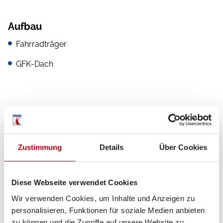
Aufbau
Fahrradträger
GFK-Dach
Küche
3-Flammkocher
Zustimmung
Details
Über Cookies
Sanitär
Diese Webseite verwendet Cookies
Wir verwenden Cookies, um Inhalte und Anzeigen zu
WC
personalisieren, Funktionen für soziale Medien anbieten
zu können und die Zugriffe auf unsere Website zu