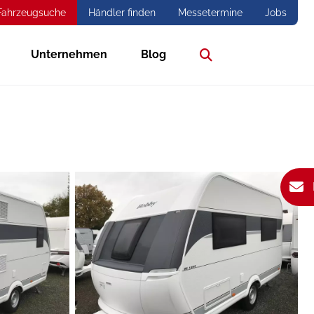
Fahrzeugsuche
Händler finden
Messetermine
Jobs
Unternehmen
Blog
Suche