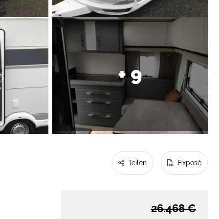
+ 9
Teilen
Exposé
26.468 €