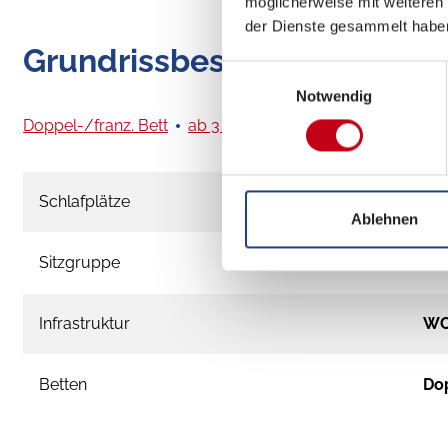
möglicherweise mit weiteren
der Dienste gesammelt habe
Grundrissbeschreibung
Einwilligungsauswahl
Notwendig
Doppel-/franz. Bett
ab 3 Schlafplätze
Schlafplätze
3
Ablehnen
Sitzgruppe
Sei
Infrastruktur
W
Betten
Dop