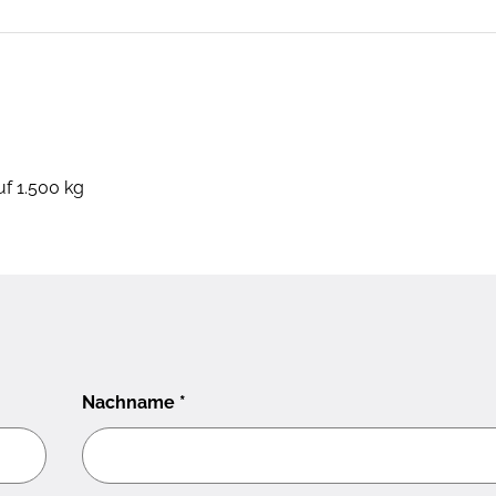
uf 1.500 kg
Nachname
*