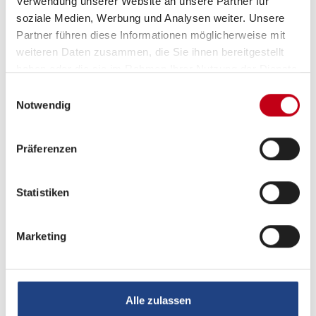
Verwendung unserer Website an unsere Partner für
soziale Medien, Werbung und Analysen weiter. Unsere
Inneneinrichtung
Partner führen diese Informationen möglicherweise mit
weiteren Daten zusammen, die Sie ihnen bereitgestellt
Umbaubett
haben oder die sie im Rahmen Ihrer Nutzung der Dienste
gesammelt haben.
Einwilligungsauswahl
Notwendig
Heizung / Klima
Präferenzen
Gasheizung
Umluftanlage
Statistiken
Klimaanlage Dach
Marketing
Küche
Alle zulassen
Kühlschrank mit Frostfach