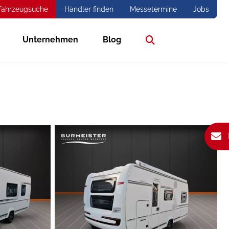
Fahrzeugsuche
Händler finden
Messetermine
Jobs
Unternehmen
Blog
Suche