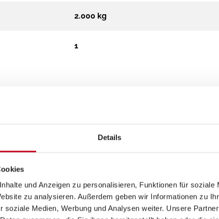
2.000 kg
1
Details
Aufbau
Cookies
nhalte und Anzeigen zu personalisieren, Funktionen für soziale
Fahrradträger für 2 Räder
Website zu analysieren. Außerdem geben wir Informationen zu I
Markise
r soziale Medien, Werbung und Analysen weiter. Unsere Partner