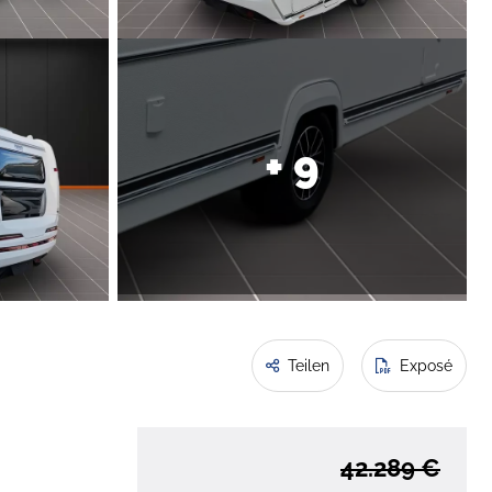
+ 9
Teilen
Exposé
42.289 €