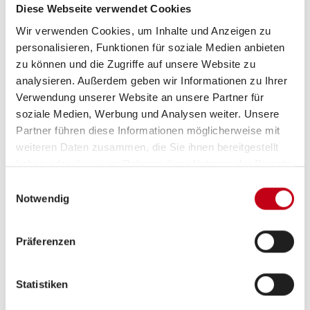
Diese Webseite verwendet Cookies
3-Flammkocher
Wir verwenden Cookies, um Inhalte und Anzeigen zu
personalisieren, Funktionen für soziale Medien anbieten
zu können und die Zugriffe auf unsere Website zu
analysieren. Außerdem geben wir Informationen zu Ihrer
Verwendung unserer Website an unsere Partner für
soziale Medien, Werbung und Analysen weiter. Unsere
Partner führen diese Informationen möglicherweise mit
weiteren Daten zusammen, die Sie ihnen bereitgestellt
haben oder die sie im Rahmen Ihrer Nutzung der Dienste
Grundrissbeschreibung
gesammelt haben.
Einwilligungsauswahl
Notwendig
Einzelbett
ab 2 Schlafplätze
Präferenzen
Schlafplätze
2
Statistiken