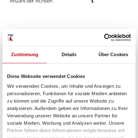
Anzahl der Achsen
1
Zustimmung
Details
Über Cookies
Diese Webseite verwendet Cookies
Grundrissbeschreibung
Wir verwenden Cookies, um Inhalte und Anzeigen zu
personalisieren, Funktionen für soziale Medien anbieten
Doppel-/franz. Bett
ab 2 Schlafplätze
zu können und die Zugriffe auf unsere Website zu
analysieren. Außerdem geben wir Informationen zu Ihrer
Verwendung unserer Website an unsere Partner für
Schlafplätze
2
soziale Medien, Werbung und Analysen weiter. Unsere
Partner führen diese Informationen möglicherweise mit
weiteren Daten zusammen, die Sie ihnen bereitgestellt