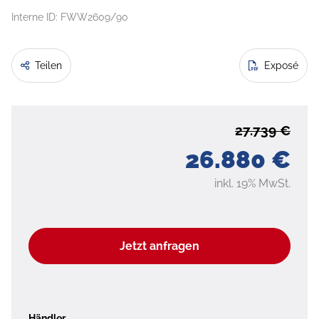
Interne ID: FWW2609/90
Teilen
Exposé
27.739 €
26.880 €
inkl. 19% MwSt.
Jetzt anfragen
Händler